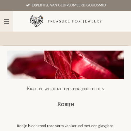
EXPERTISE VAN GEDIPLOMEERD GOUDSMID
Ga
direct
naar
de
hoofdinhoud
Kracht, werking en sterrenbeelden
Robijn
Robijn is een rood-roze vorm van korund met een glasglans.