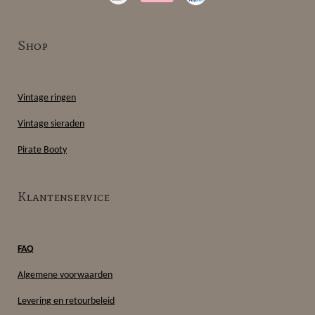
a
o
b
s
g
k
o
A
r
o
p
Shop
a
k
p
m
Vintage ringen
Vintage sieraden
Pirate Booty
Klantenservice
FAQ
Algemene voorwaarden
Levering en retourbeleid