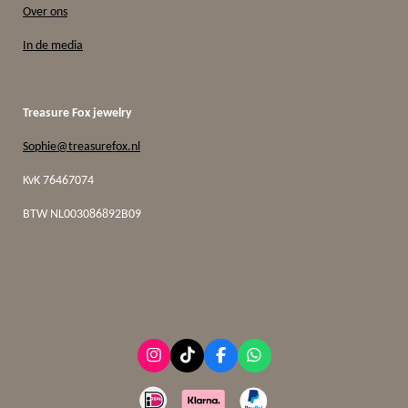
Over ons
In de media
Treasure Fox jewelry
Sophie@treasurefox.nl
KvK 76467074
BTW
NL003086892B09
I
T
F
W
n
i
a
h
s
k
c
a
t
T
e
t