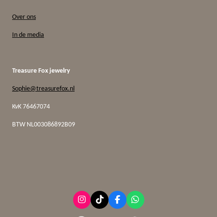
Over ons
In de media
Treasure Fox jewelry
Sophie@treasurefox.nl
KvK 76467074
BTW
NL003086892B09
I
T
F
W
n
i
a
h