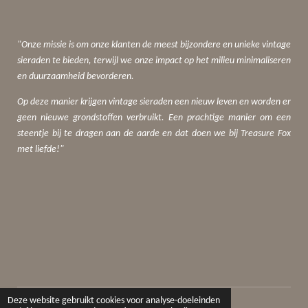
"Onze missie is om onze klanten de meest bijzondere en unieke vintage
sieraden te bieden, terwijl we onze impact op het milieu minimaliseren
en duurzaamheid bevorderen.
Op deze manier krijgen vintage sieraden een nieuw leven en worden er
geen nieuwe grondstoffen verbruikt. Een prachtige manier om een
steentje bij te dragen aan de aarde en dat doen we bij Treasure Fox
met liefde!"
© 2019 - 2024 Treasure Fox Jewelry
Deze website gebruikt cookies voor analyse-doeleinden