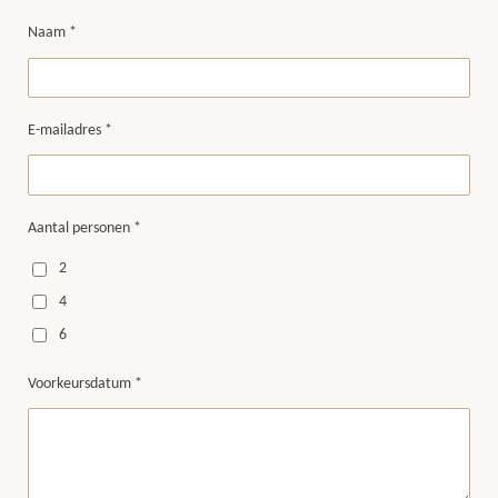
Naam *
E-mailadres *
Aantal personen *
2
4
6
Voorkeursdatum *