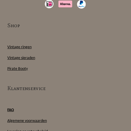
s
k
c
a
t
T
e
t
a
o
b
s
g
k
o
A
r
o
p
Shop
a
k
p
m
Vintage ringen
Vintage sieraden
Pirate Booty
Klantenservice
FAQ
Algemene voorwaarden