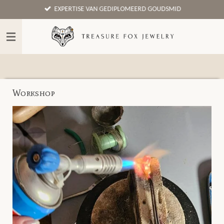
EXPERTISE VAN GEDIPLOMEERD GOUDSMID
Ga
direct
naar
de
hoofdinhoud
Workshop