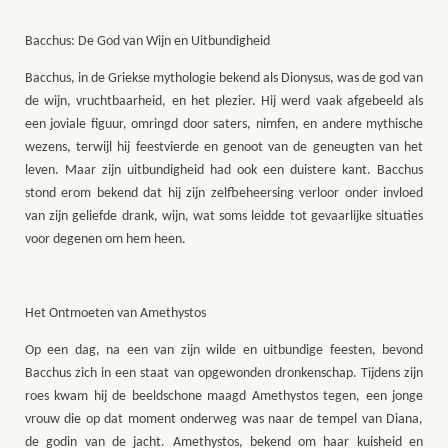
Bacchus: De God van Wijn en Uitbundigheid
Bacchus, in de Griekse mythologie bekend als Dionysus, was de god van
de wijn, vruchtbaarheid, en het plezier. Hij werd vaak afgebeeld als
een joviale figuur, omringd door saters, nimfen, en andere mythische
wezens, terwijl hij feestvierde en genoot van de geneugten van het
leven. Maar zijn uitbundigheid had ook een duistere kant. Bacchus
stond erom bekend dat hij zijn zelfbeheersing verloor onder invloed
van zijn geliefde drank, wijn, wat soms leidde tot gevaarlijke situaties
voor degenen om hem heen.
Het Ontmoeten van Amethystos
Op een dag, na een van zijn wilde en uitbundige feesten, bevond
Bacchus zich in een staat van opgewonden dronkenschap. Tijdens zijn
roes kwam hij de beeldschone maagd Amethystos tegen, een jonge
vrouw die op dat moment onderweg was naar de tempel van Diana,
de godin van de jacht. Amethystos, bekend om haar kuisheid en