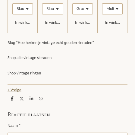
In winkelwagen
In winkelwagen
In winkelwagen
In winkelwagen
Blog “Hoe herken je vintage echt gouden sieraden”
Shop alle vintage sieraden
Shop vintage ringen
«
Vorige
D
D
S
D
e
e
h
e
l
e
a
l
Reactie plaatsen
e
l
r
e
n
e
n
Naam *