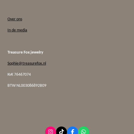
Over ons
In de media
Treasure Fox jewelry
Sophie@treasurefox.nl
KvK 76467074
BTW
NL003086892B09
I
T
F
W