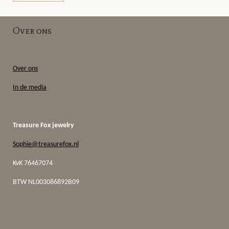
Over ons
Over ons
In de media
Treasure Fox jewelry
Sophie@treasurefox.nl
KvK 76467074
BTW
NL003086892B09