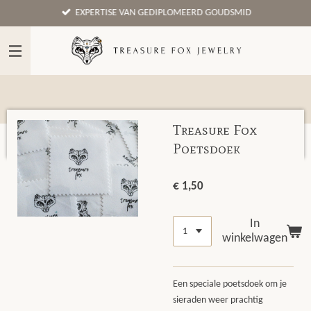
EXPERTISE VAN GEDIPLOMEERD GOUDSMID
Ga
direct
naar
de
hoofdinhoud
Treasure Fox
Poetsdoek
€ 1,50
In
winkelwagen
Een speciale poetsdoek om je
sieraden weer prachtig