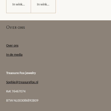
In winkelwagen
In winkelwagen
Over ons
Over ons
In de media
Treasure Fox jewelry
Sophie@treasurefox.nl
KvK 76467074
BTW
NL003086892B09