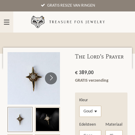
GRATIS RESIZE VAN RINGEN
Ga
direct
naar
de
hoofdinhoud
The Lord’s Prayer
€ 389,00
GRATIS verzending
Kleur
Edelsteen
Materiaal