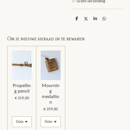
✅ Gratis verzending
D
D
S
D
e
e
h
e
l
e
a
l
e
l
r
e
n
e
n
Om je nieuwe sieraad in te bewaren
Propellin
Mournin
g pencil
g
medallio
€ 319,00
n
€ 359,00