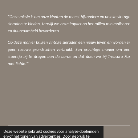
"Onze missie is om onze klanten de meest bijzondere en unieke vintage
sieraden te bieden, terwijl we onze impact op het milieu minimaliseren
en duurzaamheid bevorderen.
Op deze manier krijgen vintage sieraden een nieuw leven en worden er
geen nieuwe grondstoffen verbruikt. Een prachtige manier om een
steentje bij te dragen aan de aarde en dat doen we bij Treasure Fox
met liefde!"
© 2019 - 2024 Treasure Fox Jewelry
Deze website gebruikt cookies voor analyse-doeleinden
en/of het tonen van advertenties. Door gebruik te