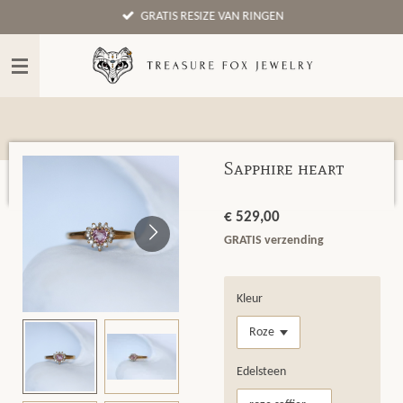
GRATIS RESIZE VAN RINGEN
Ga
direct
naar
de
hoofdinhoud
Sapphire heart
€ 529,00
GRATIS verzending
Kleur
Edelsteen