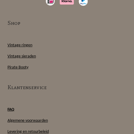
t
T
e
t
a
o
b
s
g
k
o
A
r
o
p
Shop
a
k
p
m
Vintage ringen
Vintage sieraden
Pirate Booty
Klantenservice
FAQ
Algemene voorwaarden
Levering en retourbeleid