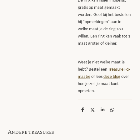
De ring kan indien mogelijk,
gratis op maat gemaakt
worden. Geef bij het bestellen
bij "opmerkingen" aan in
welke maat je de ring zou
willen. Een ring kan vaak tot 1
maat groter of kleiner.
Weet je niet welke maat je
hebt? Bestel een
Treasure Fox
maatje
of lees
deze blog
over
hoe je zelf je maat kunt
opmeten.
D
D
S
D
e
e
h
e
l
e
a
l
e
l
r
e
n
e
n
Andere treasures