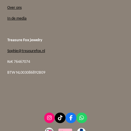
Over ons
In de media
Treasure Fox jewelry
Sophie@treasurefox.nl
KvK 76467074
BTW
NL003086892B09
I
T
F
W
n
i
a
h
s
k
c
a