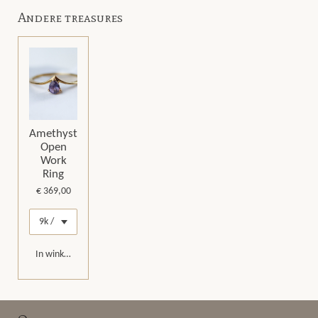
e
l
r
e
n
e
n
Andere treasures
Amethyst
Open
Work
Ring
€ 369,00
In winkelwagen