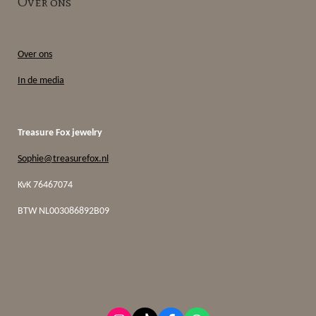
Over ons
Over ons
In de media
Treasure Fox jewelry
Sophie@treasurefox.nl
KvK 76467074
BTW
NL003086892B09