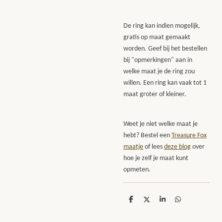
De ring kan indien mogelijk,
gratis op maat gemaakt
worden. Geef bij het bestellen
bij "opmerkingen" aan in
welke maat je de ring zou
willen. Een ring kan vaak tot 1
maat groter of kleiner.
Weet je niet welke maat je
hebt? Bestel een
Treasure Fox
maatje
of lees
deze blog
over
hoe je zelf je maat kunt
opmeten.
D
D
S
D
e
e
h
e
l
e
a
l