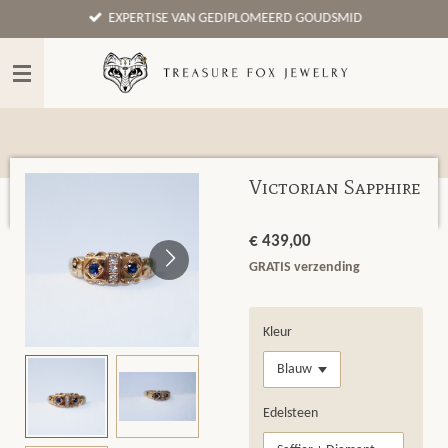
EXPERTISE VAN GEDIPLOMEERD GOUDSMID
Ga
direct
naar
de
hoofdinhoud
Victorian Sapphire
€ 439,00
GRATIS verzending
Kleur
Edelsteen