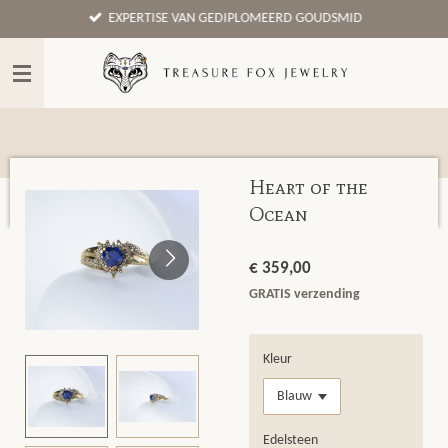
EXPERTISE VAN GEDIPLOMEERD GOUDSMID
Ga
direct
naar
de
hoofdinhoud
Heart of the
Ocean
€ 359,00
GRATIS verzending
Kleur
Edelsteen