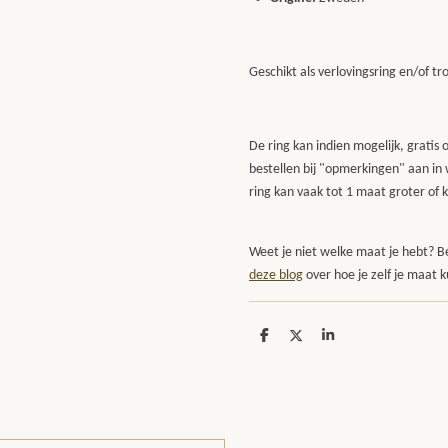
Geschikt als verlovingsring en/of t
De ring kan indien mogelijk, grati
bestellen bij "opmerkingen" aan in 
ring kan vaak tot 1 maat groter of k
Weet je niet welke maat je hebt? B
deze blog
over hoe je zelf je maat
D
D
S
e
e
h
l
e
a
e
l
r
n
e