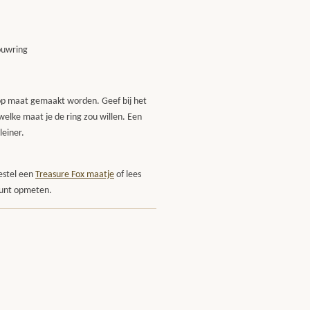
rouwring
s op maat gemaakt worden. Geef bij het
welke maat je de ring zou willen. Een
leiner.
estel een
Treasure Fox maatje
of lees
 kunt opmeten.