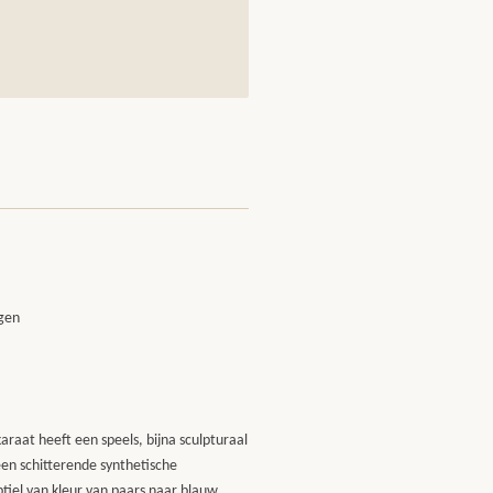
a
gen
araat heeft een speels, bijna sculpturaal
en schitterende synthetische
tiel van kleur van paars naar blauw