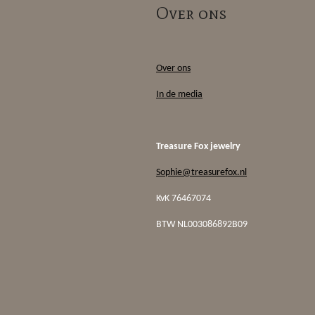
Over ons
Over ons
In de media
Treasure Fox jewelry
Sophie@treasurefox.nl
KvK 76467074
BTW
NL003086892B09