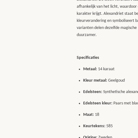
afhankelijk van het licht, waardoo
karakter krijgt. Alexandriet staat
kleurverandering en symboliseert b
varianten delen dezelfde magische 
duurzamer.
Specificaties
Metaal:
14 karaat
Kleur metaal:
Geelgoud
Edelsteen:
Synthetische alexan
Edelsteen kleur:
Paars met bl
Maat:
18
Keurtekens:
585
Origine:
Zweden