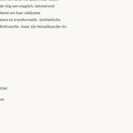
r de ring een magisch, betoverend
 bekend om haar zeldzame
alans en transformatie. Synthetische
lichtreactie, maar zijn betaalbaarder én
driet
auw