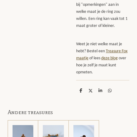
bij "opmerkingen" aan in
welke maat je de ring zou
willen. Een ring kan vaak tot 1
maat groter of kleiner.
Weet je niet welke maat je
hebt? Bestel een
Treasure Fox
maatje
of lees
deze blog
over
hoe je zelf je maat kunt
opmeten.
D
D
S
D
e
e
h
e
l
e
a
l
e
l
r
e
n
e
n
Andere treasures