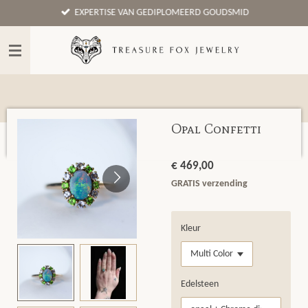
EXPERTISE VAN GEDIPLOMEERD GOUDSMID
Ga
direct
naar
de
hoofdinhoud
Opal Confetti
€ 469,00
GRATIS verzending
Kleur
Edelsteen