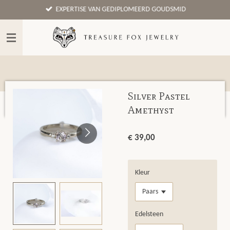
EXPERTISE VAN GEDIPLOMEERD GOUDSMID
Ga
direct
naar
de
hoofdinhoud
Silver Pastel
Amethyst
€ 39,00
Kleur
Edelsteen