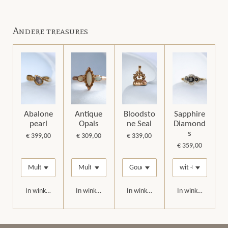
e
e
h
e
l
e
a
l
e
l
r
e
n
e
n
Andere treasures
Abalone
Antique
Bloodsto
Sapphire
pearl
Opals
ne Seal
Diamond
s
€ 399,00
€ 309,00
€ 339,00
€ 359,00
In winkelwagen
In winkelwagen
In winkelwagen
In winkelwagen