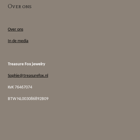
Over ons
Over ons
In de media
Treasure Fox jewelry
Sophie@treasurefox.nl
KvK 76467074
BTW
NL003086892B09