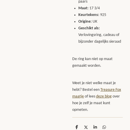
paars
Maat:
17 3/4
Keurtekens:
925
Origine:
UK
Geschikt als:
Verlovingsring, cadeau of
bijzonder dagelijks sieraad
De ring kan niet op maat
gemaakt worden.
Weet je niet welke maat je
hebt? Bestel een
Treasure Fox
maatje
of lees
deze blog
over
hoe je zelf je maat kunt
opmeten.
D
D
S
D