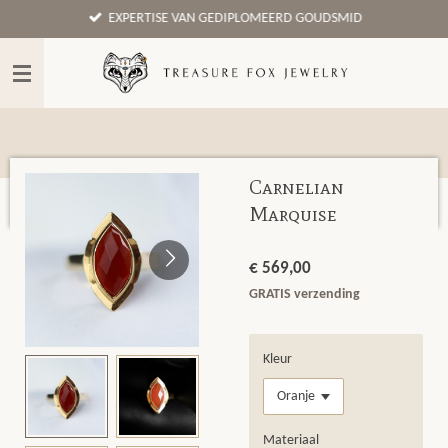
EXPERTISE VAN GEDIPLOMEERD GOUDSMID
Ga
direct
naar
de
hoofdinhoud
Carnelian
Marquise
€ 569,00
GRATIS verzending
Kleur
Materiaal