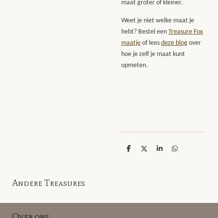
maat groter of kleiner.
Weet je niet welke maat je
hebt? Bestel een
Treasure Fox
maatje
of lees
deze blog
over
hoe je zelf je maat kunt
opmeten.
D
D
S
D
e
e
h
e
l
e
a
l
e
l
r
e
n
e
n
Andere Treasures
Over ons