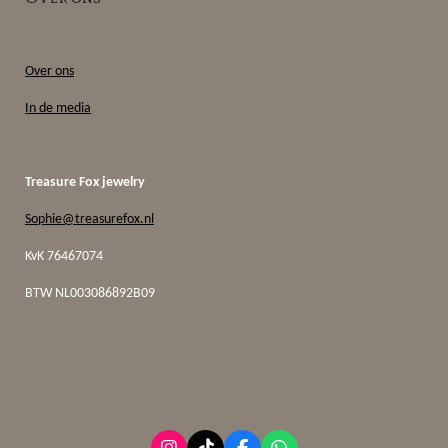
Over ons
In de media
Treasure Fox jewelry
Sophie@treasurefox.nl
KvK 76467074
BTW
NL003086892B09